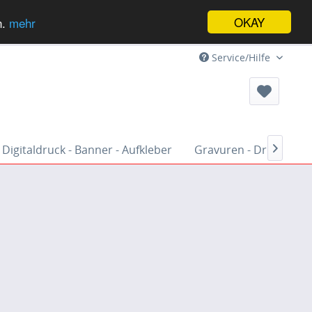
OKAY
n.
mehr
Service/Hilfe
Digitaldruck - Banner - Aufkleber
Gravuren - Druck - St
